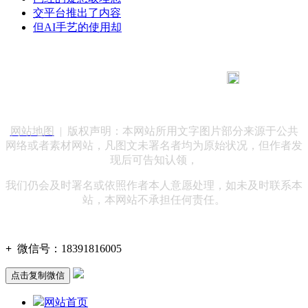
交平台推出了内容
但AI手艺的使用却
183 9181 6005
客服热线：
客服QQ：10014803 公司地址：陕西省咸阳市秦都区世纪大
道华宇双子星A座 法律顾问：陕西润丰律师事务所
网站地图
| 版权声明：本网站所用文字图片部分来源于公共
网络或者素材网站，凡图文未署名者均为原始状况，但作者发
现后可告知认领，
我们仍会及时署名或依照作者本人意愿处理，如未及时联系本
站，本网站不承担任何责任。
+
微信号：
18391816005
点击复制微信
网站首页