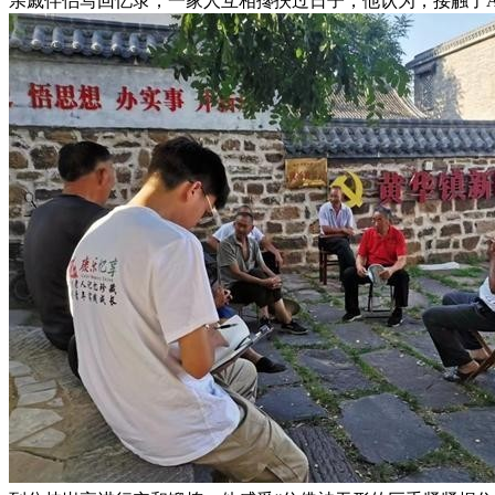
亲戚伴侣写回忆录，一家人互相搀扶过日子，他认为，接触了