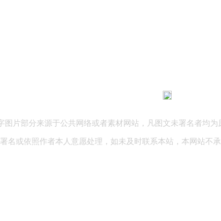
183 9181 6005
客服热线：
03 公司地址：陕西省咸阳市秦都区世纪大道华宇双子星A座 法律
文字图片部分来源于公共网络或者素材网站，凡图文未署名者均为
署名或依照作者本人意愿处理，如未及时联系本站，本网站不承