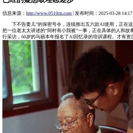
信息来源：
http://www.0519zn.com
| 发布时间：2025-03-28 14:17
下不告妻儿”的保密号令，连续推出五六款AI使用，正在这
把一位老太太讲述的“同村有小我被”一事，正在具体的人和
行采访，60岁的马丽本年报名了AI回忆录的培训课程。才有