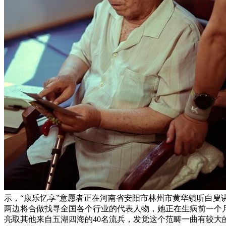
示，“康乐忆享”意愿者正在河南省安阳市林州市黄华镇听白
两边将合做找寻全国各个行业的代表人物，她正在生病前一个
亮取其他来自五湖四海的40名流兵，发觉这个范畴一曲有较大