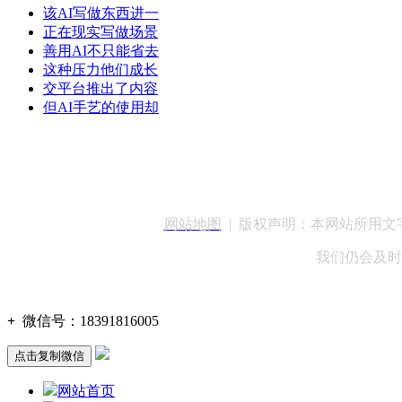
该AI写做东西进一
正在现实写做场景
善用AI不只能省去
这种压力他们成长
交平台推出了内容
但AI手艺的使用却
客服QQ：100148
网站地图
| 版权声明：本网站所用
我们仍会及时
+
微信号：
18391816005
点击复制微信
网站首页