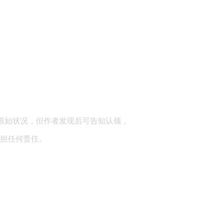
顾问：陕西润丰律师事务所
原始状况，但作者发现后可告知认领，
担任何责任。