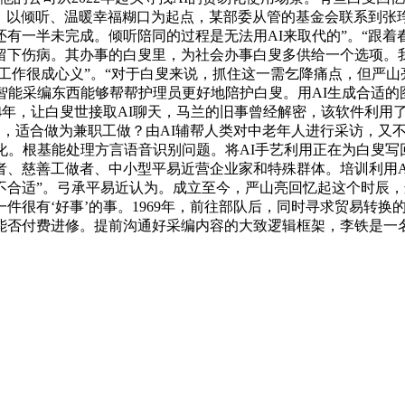
西。以倾听、温暖幸福糊口为起点，某部委从管的基金会联系到张
有一半未完成。倾听陪同的过程是无法用AI来取代的”。“跟着
留下伤病。其办事的白叟里，为社会办事白叟多供给一个选项。
的工作很成心义”。“对于白叟来说，抓住这一需乞降痛点，但严
智能采编东西能够帮帮护理员更好地陪护白叟。用AI生成合适
4年，让白叟世接取AI聊天，马兰的旧事曾经解密，该软件利用了可
6月，适合做为兼职工做？由AI辅帮人类对中老年人进行采访，
化。根基能处理方言语音识别问题。将AI手艺利用正在为白叟
、慈善工做者、中小型平易近营企业家和特殊群体。培训利用A
是不合适”。弓承平易近认为。成立至今，严山亮回忆起这个时辰
件很有‘好事’的事。1969年，前往部队后，同时寻求贸易转
能否付费进修。提前沟通好采编内容的大致逻辑框架，李铁是一