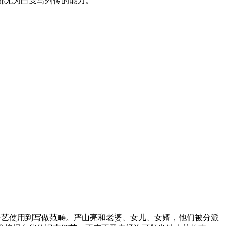
都无为白叟写列传的能力。
I手艺使用到写做范畴。严山亮和老婆、女儿、女婿，他们被分派