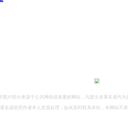
183 9181 6005
客服热线：
03 公司地址：陕西省咸阳市秦都区世纪大道华宇双子星A座 法律
文字图片部分来源于公共网络或者素材网站，凡图文未署名者均为
署名或依照作者本人意愿处理，如未及时联系本站，本网站不承