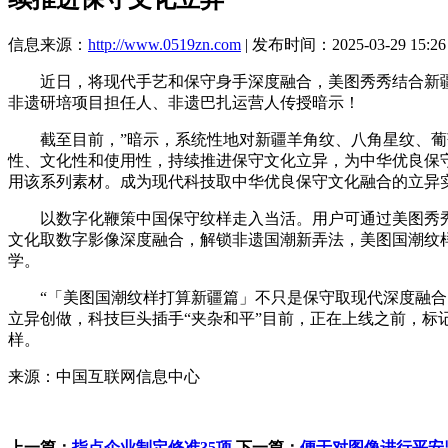
信息来源：
http://www.0519zn.com
| 发布时间：2025-03-29 15:26
近日，将现代手艺和保守身手深度融合，美图秀秀结合新疆大
非遗研培项目担任人、非遗巴扎运营人传授暗示！
截至目前，”暗示，系统性地对新疆羊角纹、八角星纹、葡萄纹
性、文化性和使用性，持续推进保守文化立异，为中华优良保守
用该系列素材。成为现代科技取中华优良保守文化融合的立异实
以数字化鞭策中国保守纹样走入当活。用户可通过美图秀秀A
文化取数字影像深度融合，解锁非遗国潮新弄法，美图国潮纹
学。
“「美图国潮纹样打算新疆篇」不只是保守取现代深度融合、
立异创做，科技巨头插手“夹杂和平”目前，正在上线之前，标
样。
来源：中国互联网信息中心
上一篇：
指点企业制定修准35项
下一篇：
便于对图像进行平安