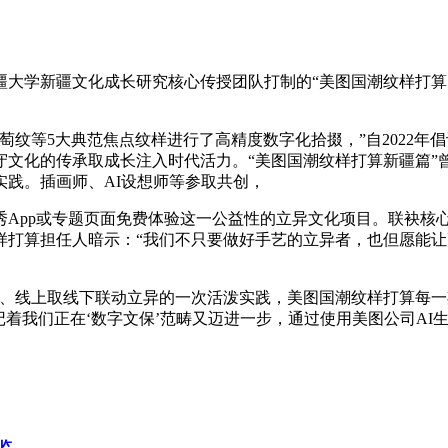
学新疆文化成长研究核心传授团队打制的“美图国潮纹样打算·
等5大典范焦点纹样进行了高精度数字化拾掇，”自2022年倡
文化的传承取成长注入时代活力。“美图国潮纹样打算新疆篇”
践。插画师、AI设想师等参取共创，
pp或专题页面免费体验这一公益性的立异文化项目。联袂核
样打算担任人暗示：“我们不只要做好手艺的立异者，也但愿能
线上取线下联动立异的一次活泼实践，美图国潮纹样打算每一
记着我们正在‘数字文保’范畴又迈进一步，通过使用美图公司AI
监