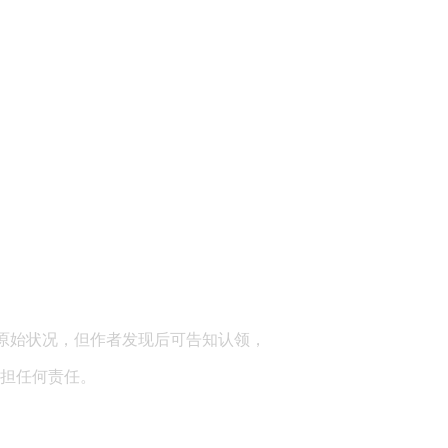
顾问：陕西润丰律师事务所
原始状况，但作者发现后可告知认领，
担任何责任。