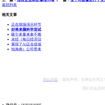
返回列表
相关文章
正在现场演示环节
好将来脑科学尝试
吸引多量来参不雅
未经《每日经济旧
展现了AI正在提拔
拍海南）公司带来
客服QQ：100148
网站地图
| 版权声明：本网站所用
我们仍会及时
+
微信号：
18391816005