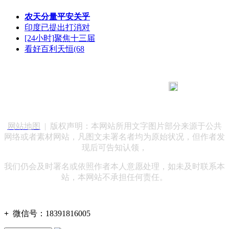
农天分量平安关乎
印度已提出打消对
[24小时]聚焦十三届
看好百利天恒(68
183 9181 6005
客服热线：
客服QQ：10014803 公司地址：陕西省咸阳市秦都区世纪大
道华宇双子星A座 法律顾问：陕西润丰律师事务所
网站地图
| 版权声明：本网站所用文字图片部分来源于公共
网络或者素材网站，凡图文未署名者均为原始状况，但作者发
现后可告知认领，
我们仍会及时署名或依照作者本人意愿处理，如未及时联系本
站，本网站不承担任何责任。
+
微信号：
18391816005