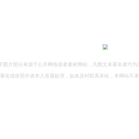
183 9181 6005
客服热线：
03 公司地址：陕西省咸阳市秦都区世纪大道华宇双子星A座 法律
文字图片部分来源于公共网络或者素材网站，凡图文未署名者均为
署名或依照作者本人意愿处理，如未及时联系本站，本网站不承