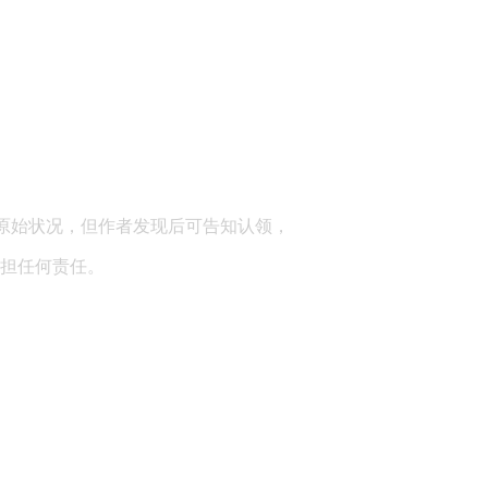
顾问：陕西润丰律师事务所
原始状况，但作者发现后可告知认领，
担任何责任。