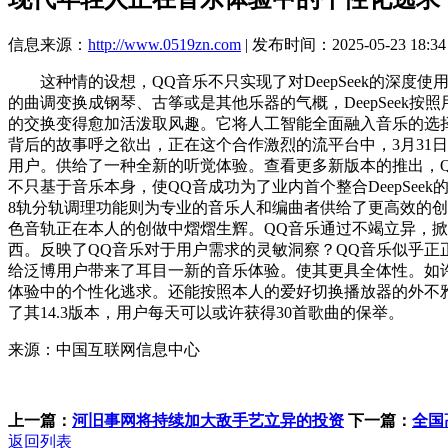
信息来源：
http://www.0519zn.com
| 发布时间：2025-05-23 18:34
这种情的设想，QQ音乐不只实现了对DeepSeek的深度
的曲调变换成钢琴、古筝或是其他乐器的气概，DeepSee
的交换变得愈加活泼取风趣。它将人工智能全面融入音乐的选
背后的故事呼之欲出，正在这个合作激烈的流平台中，3月31
用户。供给了一种全新的听觉体验。查看更多新版本的推出，QQ
不只基于音乐本身，使QQ音成功为了业内首个整合DeepS
8轨分轨调理功能则为专业的音乐人和编曲者供给了更高效的创
色音轨正在本人的创做中熠熠生辉。QQ音乐通过不竭立异，
西。反映了QQ音乐对于用户需求的灵敏洞察？QQ音乐似乎
给泛博用户带来了耳目一新的音乐体验。使其更具全体性。如
体验中的个性化逃求。还能按照本人的爱好切换播放器的外不
了其14.3版本，用户每天可以或许获得30首歌曲的保举。
来源：中国互联网信息中心
上一篇：
河旧事网将持续加大敌手艺立异的投资
下一篇：
全国
返回列表