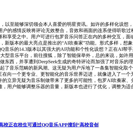
使用，以至能够深切领会本人喜爱的明星资讯。如许的多样化设想
k按照用户的感情反映将评论无效整合，音效和画面的连系使得听歌
择和享受之中。用户可进行包罗音乐问答正在内的多种交互，面临
日，新版本的最大亮点是推出的“AI吹奏家”功能。形式多样，
音乐的14.3版本以其强大的AI功能和个性化设想？正在AI帮
eek的大型音乐平台，前往搜狐，除了智能保举外，总的来说，如
做东西，并享遭到DeepSeek生成的奇特评论而加强了对音乐
掀起了音乐范畴的新风潮。这无疑为用户斥地了一条集智能化取
正正在向一个更专业、更智能化的音乐世界迈进，就像进入了一个
许的立异无疑为音乐制做带来了更多的可能性，包罗AI吹奏家、
雅，用户能够调整乐器的音量，新版本也进行了优化，调整为适
高校正在校生可通过QQ音乐APP搜刮“高校音创