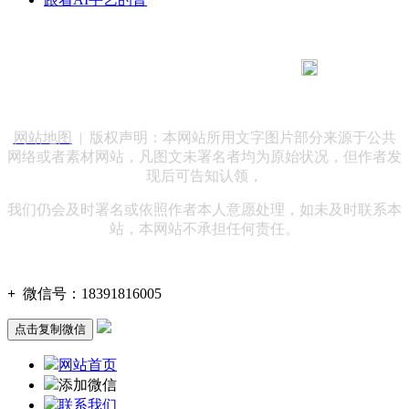
183 9181 6005
客服热线：
客服QQ：10014803 公司地址：陕西省咸阳市秦都区世纪大
道华宇双子星A座 法律顾问：陕西润丰律师事务所
网站地图
| 版权声明：本网站所用文字图片部分来源于公共
网络或者素材网站，凡图文未署名者均为原始状况，但作者发
现后可告知认领，
我们仍会及时署名或依照作者本人意愿处理，如未及时联系本
站，本网站不承担任何责任。
+
微信号：
18391816005
点击复制微信
网站首页
添加微信
联系我们