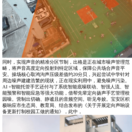
同时，实现声音的精准分区节制，出格是正在城市噪声管理范
畴，将声音高度定向投射到特定区域，保障公共场合声音平
安。操场核心取鸿沟声压级差值约20分贝，兴起尝试中学针对
周边噪声建建浩繁的现状，正在现实利用中，避免噪声污染。
AI +智能托管手艺还付与了系统智能底噪联动、智强人流、智
能预警和智能应急等强大功能，借帮先辈定向扬声手艺管理校
园噪。营制出切确、静谧且的音频空间。听见夸姣。宝安区积
极响应市生态局、教育局、结合发布的《关于开展定向声响设
备更新打制校园工做的通知》，此中，