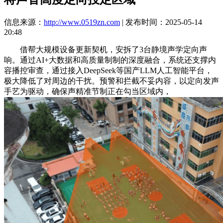
信息来源：
http://www.0519zn.com
| 发布时间：2025-05-14
20:48
借帮大规模设备更新契机，安拆了3台静境声学定向声
响。通过AI+大数据和高质量制制的深度融合，系统还支撑内
容播控审查，通过接入DeepSeek等国产LLM人工智能平台，
极大降低了对周边的干扰。预警和拦截不妥内容，以定向发声
手艺为驱动，确保声精准节制正在勾当区域内，