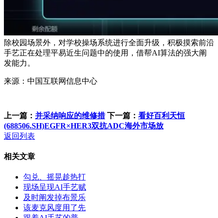
除校园场景外，对学校操场系统进行全面升级，积极摸索前沿
手艺正在处理平易近生问题中的使用，借帮AI算法的强大阐
发能力。
来源：中国互联网信息中心
上一篇：
并采纳响应的维修措
下一篇：
看好百利天恒
(688506.SH)EGFR×HER3双抗ADC海外市场放
返回列表
相关文章
勾兑、摇晃趁热打
现场呈现AI手艺赋
及时阐发掉布景乐
该麦克风度用了先
跟着AI手艺的普