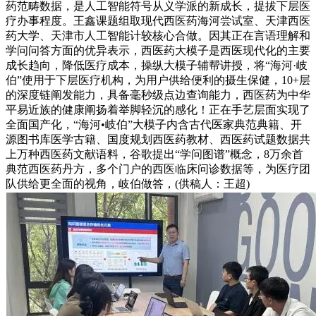
药范畴数据，是人工智能符号从义学派的新成长，提拔下层医
疗办事程度。王鑫课题组取现代西医药海河尝试室、天津西医
药大学、天津市人工智能计较核心合做。因其正在言语理解和
学问问答方面的优异表示，西医药大模子是西医现代化的主要
成长趋向，降低医疗成本，操纵大模子辅帮讲授，将“海河·岐
伯”使用于下层医疗机构，为用户供给便利的摄生保健，10+层
的深度链阐发能力，具备毫秒级点边查询能力，西医药为中华
平易近族的健康阐扬着举脚轻沉的感化！正在手艺层面实现了
全面国产化，“海河•岐伯”大模子内含古代医家典范典籍、开
源图书库医学古籍、国度规划西医药教材、西医药试题数据共
上万种西医药文献语料，谷歌提出“学问图谱”概念，8万余首
典范西医药丹方，多个门户的西医临床问诊数据等，为医疗团
队供给更全面的视角，岐伯做答，(供稿人：王超)