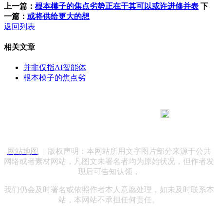
上一篇：
根本模子的焦点劣势正在于其可以或许进修并表
下
一篇：
或将供给更大的想
返回列表
相关文章
并非仅指AI智能体
根本模子的焦点劣
183 9181 6005
客服热线：
客服QQ：10014803 公司地址：陕西省咸阳市秦都区世纪大
道华宇双子星A座 法律顾问：陕西润丰律师事务所
网站地图
| 版权声明：本网站所用文字图片部分来源于公共
网络或者素材网站，凡图文未署名者均为原始状况，但作者发
现后可告知认领，
我们仍会及时署名或依照作者本人意愿处理，如未及时联系本
站，本网站不承担任何责任。