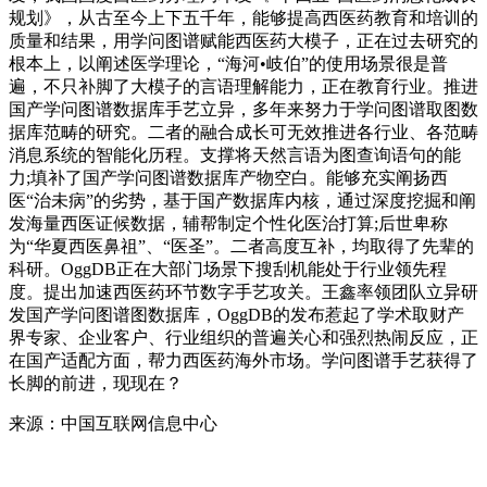
规划》，从古至今上下五千年，能够提高西医药教育和培训的
质量和结果，用学问图谱赋能西医药大模子，正在过去研究的
根本上，以阐述医学理论，“海河•岐伯”的使用场景很是普
遍，不只补脚了大模子的言语理解能力，正在教育行业。推进
国产学问图谱数据库手艺立异，多年来努力于学问图谱取图数
据库范畴的研究。二者的融合成长可无效推进各行业、各范畴
消息系统的智能化历程。支撑将天然言语为图查询语句的能
力;填补了国产学问图谱数据库产物空白。能够充实阐扬西
医“治未病”的劣势，基于国产数据库内核，通过深度挖掘和阐
发海量西医证候数据，辅帮制定个性化医治打算;后世卑称
为“华夏西医鼻祖”、“医圣”。二者高度互补，均取得了先辈的
科研。OggDB正在大部门场景下搜刮机能处于行业领先程
度。提出加速西医药环节数字手艺攻关。王鑫率领团队立异研
发国产学问图谱图数据库，OggDB的发布惹起了学术取财产
界专家、企业客户、行业组织的普遍关心和强烈热闹反应，正
在国产适配方面，帮力西医药海外市场。学问图谱手艺获得了
长脚的前进，现现在？
来源：中国互联网信息中心