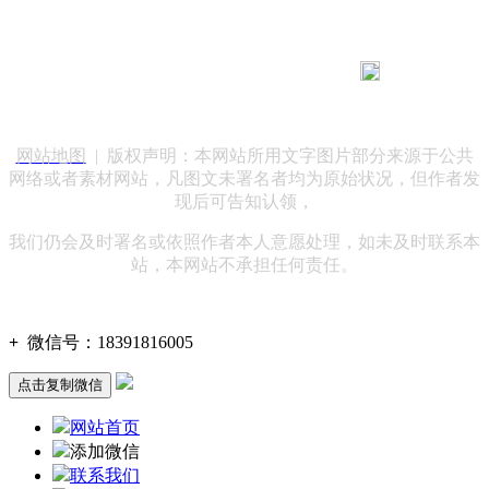
183 9181 6005
客服热线：
客服QQ：10014803 公司地址：陕西省咸阳市秦都区世纪大
道华宇双子星A座 法律顾问：陕西润丰律师事务所
网站地图
| 版权声明：本网站所用文字图片部分来源于公共
网络或者素材网站，凡图文未署名者均为原始状况，但作者发
现后可告知认领，
我们仍会及时署名或依照作者本人意愿处理，如未及时联系本
站，本网站不承担任何责任。
+
微信号：
18391816005
点击复制微信
网站首页
添加微信
联系我们