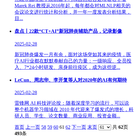
Marek Rei 教授从2016年起，每年都会对MLNLP相关的
会议论文进行统计和分析，并一年一度发表分析结果，
目...
盘点丨22款“CT+AI”新冠肺炎辅助产品，记录影像
2025-02-28
新冠肺炎爆发一月有余，面对这场突如其来的疫情，医
疗AI行业都在默默奉献自己的力量：一级响应、全员投
入、7*24小时研发、亲身前往疫区，成为这些逆...
LeCun、周志华、李开复等人对2020年的AI有何期待
2025-02-28
雷锋网 AI 科技评论按：随着深度学习的流行，可以说
整个机器学习领域在 2010 年代迎来了爆发式的增长，科
研人员、学生、论文数量、商业应用、投资金额...
首页
上一页
58
59
60
61
62
下一页
末页
共
62
页
493
条